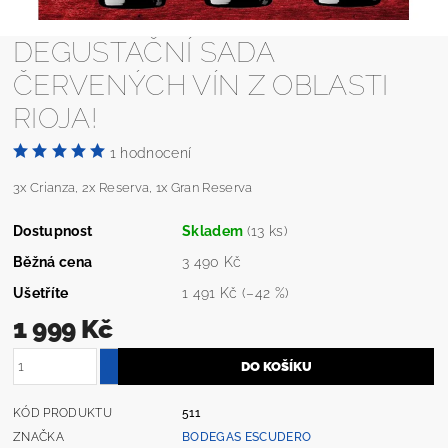
DEGUSTAČNÍ SADA
ČERVENÝCH VÍN Z OBLASTI
RIOJA!
1 hodnocení
3x Crianza, 2x Reserva, 1x Gran Reserva
Dostupnost
Skladem
(13 ks)
Běžná cena
3 490 Kč
Ušetříte
1 491 Kč
(–42 %)
1 999 Kč
KÓD PRODUKTU
511
ZNAČKA
BODEGAS ESCUDERO