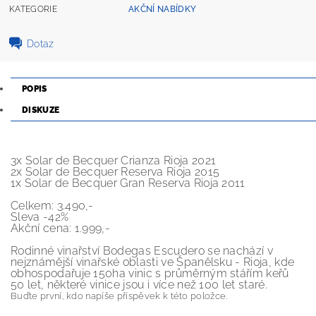
KATEGORIE
AKČNÍ NABÍDKY
Dotaz
POPIS
DISKUZE
3x Solar de Becquer Crianza Rioja 2021
2x Solar de Becquer Reserva Rioja 2015
1x Solar de Becquer Gran Reserva Rioja 2011
Celkem: 3.490,-
Sleva -42%
Akční cena: 1.999,-
Rodinné vinařství Bodegas Escudero se nachází v
nejznámější vinařské oblasti ve Španělsku - Rioja, kde
obhospodařuje 150ha vinic s průměrným stářím keřů
50 let, některé vinice jsou i více než 100 let staré.
Buďte první, kdo napíše příspěvek k této položce.