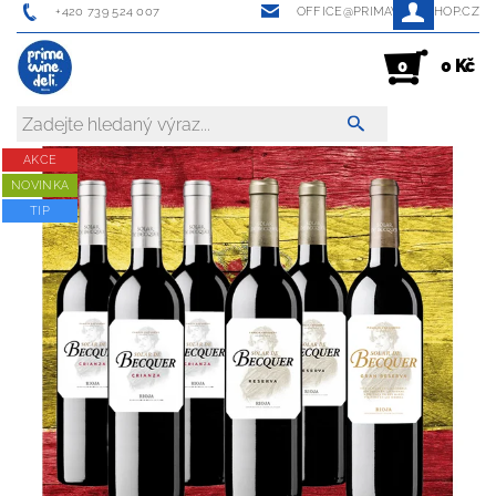
+420 739 524 007
OFFICE@PRIMAWINESHOP.CZ
0 Kč
0
AKCE
NOVINKA
TIP