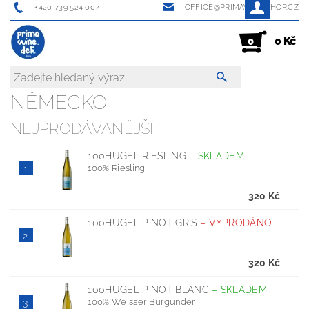
+420 739 524 007
OFFICE@PRIMAWINESHOP.CZ
0 Kč
0
NĚMECKO
NEJPRODÁVANĚJŠÍ
100HUGEL RIESLING
–
SKLADEM
100% Riesling
1.
320 Kč
100HUGEL PINOT GRIS
–
VYPRODÁNO
2.
320 Kč
100HUGEL PINOT BLANC
–
SKLADEM
100% Weisser Burgunder
3.