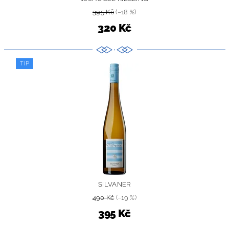
395 Kč
(–18 %)
320 Kč
TIP
SILVANER
490 Kč
(–19 %)
395 Kč