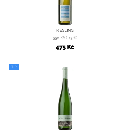
RIESLING
550 Kč
(–13 %)
475 Kč
TIP