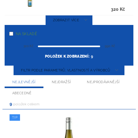
320 Kč
ZOBRAZIT VÍCE
NA SKLADĚ
320
Kč
990
Kč
POLOŽEK K ZOBRAZENÍ:
9
FILTR PODLE PARAMETRŮ, VLASTNOSTÍ A VÝROBCŮ
NEJLEVNĚJŠÍ
NEJDRAŽŠÍ
NEJPRODÁVANĚJŠÍ
ABECEDNĚ
9
položek celkem
TIP