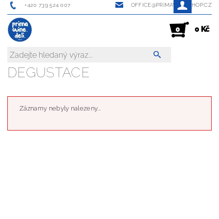
+420 739 524 007
OFFICE@PRIMAWINESHOP.CZ
0 Kč
0
DEGUSTACE
Záznamy nebyly nalezeny...