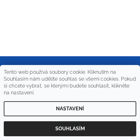
Tento web používá soubory cookie. Kliknutím na
Souhlasím nám udělíte souhlas se všemi cookies. Pokud
2026 © PrimaWine Shop, všechna práva vyhrazena
si chcete vybrat, se kterými budete souhlasit, klikněte
Vytvořil Shoptet
na nastavení.
NASTAVENÍ
SOUHLASÍM