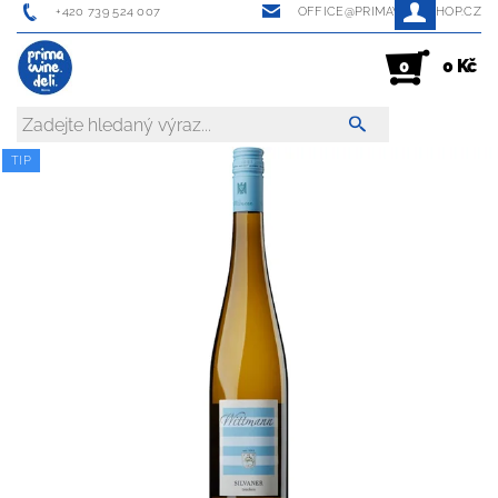
+420 739 524 007
OFFICE@PRIMAWINESHOP.CZ
0 Kč
0
TIP