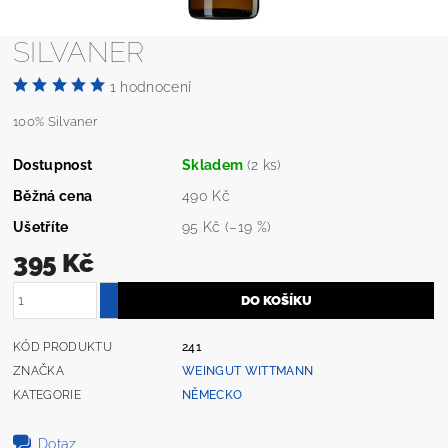
SILVANER
1 hodnocení
100% Silvaner
Dostupnost
Skladem
(2 ks)
Běžná cena
490 Kč
Ušetříte
95 Kč
(–19 %)
395 Kč
KÓD PRODUKTU
241
ZNAČKA
WEINGUT WITTMANN
KATEGORIE
NĚMECKO
Dotaz