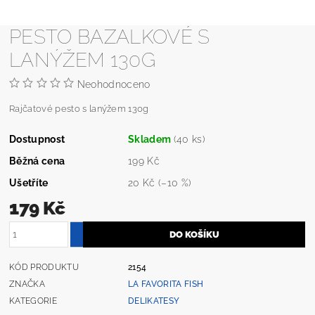
PESTO BAZALKOVÉ S
LANÝŽEM 130G
Neohodnoceno
Rajčatové pesto s lanýžem 130g
Dostupnost
Skladem
(40 ks)
Běžná cena
199 Kč
Ušetříte
20 Kč
(–10 %)
179 Kč
KÓD PRODUKTU
2154
ZNAČKA
LA FAVORITA FISH
KATEGORIE
DELIKATESY