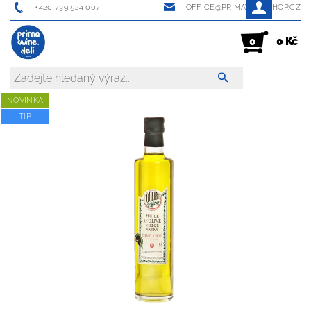
+420 739 524 007
OFFICE@PRIMAWINESHOP.CZ
0 Kč
0
NOVINKA
TIP