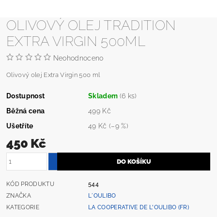
OLIVOVÝ OLEJ TRADITION
EXTRA VIRGIN 500ML
Neohodnoceno
Olivový olej Extra Virgin 500 ml
Dostupnost
Skladem
(6 ks)
Běžná cena
499 Kč
Ušetříte
49 Kč
(–9 %)
450 Kč
KÓD PRODUKTU
544
ZNAČKA
L´OULIBO
KATEGORIE
LA COOPERATIVE DE L'OULIBO (FR)