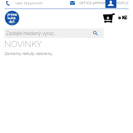
+420 739 524 007
OFFICE@PRIMAWINESHOP.CZ
0 Kč
0
NOVINKY
Záznamy nebyly nalezeny...