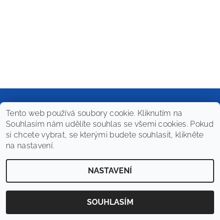
Tento web používá soubory cookie. Kliknutím na
Souhlasím nám udělíte souhlas se všemi cookies. Pokud
2026 © PrimaWine Shop, všechna práva vyhrazena
si chcete vybrat, se kterými budete souhlasit, klikněte
Vytvořil Shoptet
na nastavení.
NASTAVENÍ
SOUHLASÍM