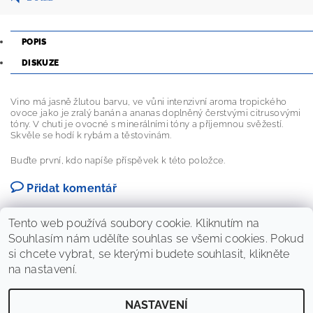
POPIS
DISKUZE
Vino má jasně žlutou barvu, ve vůni intenzivní aroma tropického
ovoce jako je zralý banán a ananas doplněný čerstvými citrusovými
tóny. V chuti je ovocné s minerálními tóny a příjemnou svěžestí.
Skvěle se hodí k rybám a těstovinám.
Buďte první, kdo napíše příspěvek k této položce.
Přidat komentář
Tento web používá soubory cookie. Kliknutím na
Souhlasím nám udělíte souhlas se všemi cookies. Pokud
si chcete vybrat, se kterými budete souhlasit, klikněte
na nastavení.
NASTAVENÍ