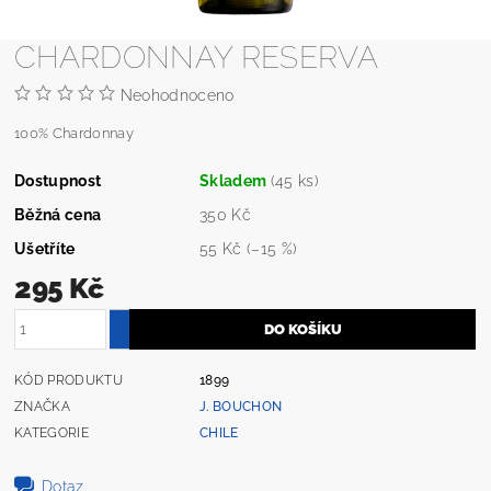
CHARDONNAY RESERVA
Neohodnoceno
100% Chardonnay
Dostupnost
Skladem
(45 ks)
Běžná cena
350 Kč
Ušetříte
55 Kč
(–15 %)
295 Kč
KÓD PRODUKTU
1899
ZNAČKA
J. BOUCHON
KATEGORIE
CHILE
Dotaz