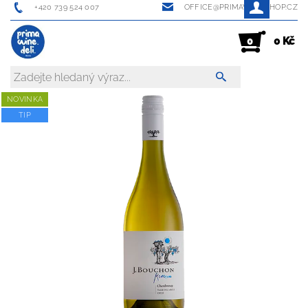
+420 739 524 007
OFFICE@PRIMAWINESHOP.CZ
0 Kč
0
NOVINKA
TIP