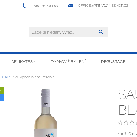
+420 739 524 007
OFFICE@PRIMAWINESHOP.CZ
DELIKATESY
DÁRKOVÉ BALENÍ
DEGUSTACE
Chile
Sauvignon blanc Reserva
SA
A
BL
100% Sauv