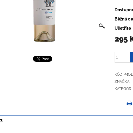
Dostupn
Běžná c
Ušetříte
295 
KÓD PRO
ZNAČKA
KATEGORI
ZE