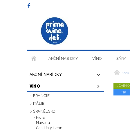
AKČNÍ NABÍDKY
VÍNO
SÝRY
OBCHODNÍ PODMÍNKY
Víno
AKČNÍ NABÍDKY
VÍNO
NOVINK
TIP
FRANCIE
ITÁLIE
ŠPANĚLSKO
Rioja
Navarra
Castilla y Leon