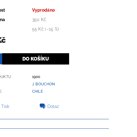
ost
Vyprodáno
ena
350 Kč
55 Kč
(–15 %)
Kč
DUKTU
1900
J. BOUCHON
E
CHILE
Tisk
Dotaz