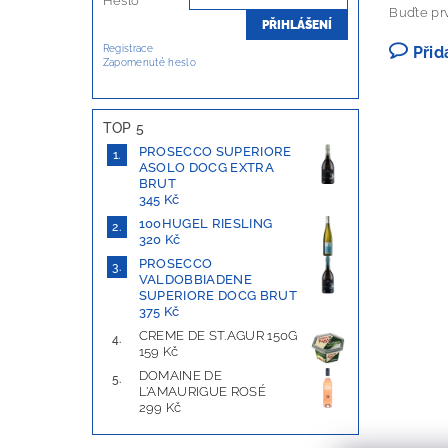
Heslo
Buďte prv
Registrace
Přid
Zapomenuté heslo
TOP 5
PROSECCO SUPERIORE
ASOLO DOCG EXTRA
BRUT
345 Kč
100HUGEL RIESLING
320 Kč
PROSECCO
VALDOBBIADENE
SUPERIORE DOCG BRUT
375 Kč
CREME DE ST.AGUR 150G
159 Kč
DOMAINE DE
L'AMAURIGUE ROSÉ
299 Kč