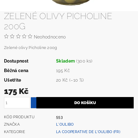
ZELENÉ OLIVY PICHOLINE
200G
Neohodnoceno
Zelené olivy Picholine 200g
Dostupnost
Skladem
(300 ks)
Běžná cena
195 Kč
Ušetříte
20 Kč
(–10 %)
175 Kč
KÓD PRODUKTU
553
ZNAČKA
L´OULIBO
KATEGORIE
LA COOPERATIVE DE L'OULIBO (FR)