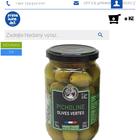
+420 739 524 007
OFFICE@PRIMAWINESHOP.CZ
0 Kč
0
NOVINKA
TIP