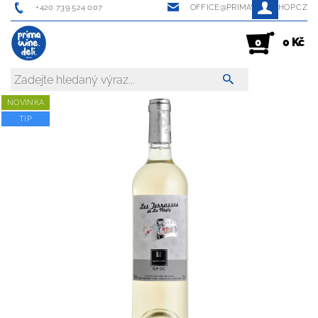
+420 739 524 007
OFFICE@PRIMAWINESHOP.CZ
0 Kč
0
NOVINKA
TIP