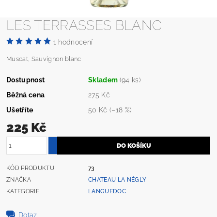
LES TERRASSES BLANC
1 hodnocení
Muscat, Sauvignon blanc
Dostupnost
Skladem
(94 ks)
Běžná cena
275 Kč
Ušetříte
50 Kč
(–18 %)
225 Kč
KÓD PRODUKTU
73
ZNAČKA
CHATEAU LA NÉGLY
KATEGORIE
LANGUEDOC
Dotaz