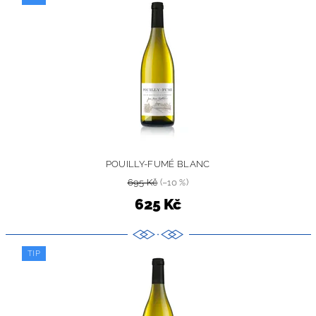
POUILLY-FUMÉ BLANC
695 Kč
(–10 %)
625 Kč
TIP