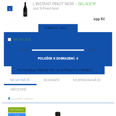
L'INSTANT PINOT NOIR
–
SKLADEM
100 % Pinot Noir
3.
299 Kč
ZOBRAZIT VÍCE
NA SKLADĚ
299
Kč
690
Kč
POLOŽEK K ZOBRAZENÍ:
8
FILTR PODLE PARAMETRŮ, VLASTNOSTÍ A VÝROBCŮ
NEJLEVNĚJŠÍ
NEJDRAŽŠÍ
NEJPRODÁVANĚJŠÍ
ABECEDNĚ
8
položek celkem
NOVINKA
TIP