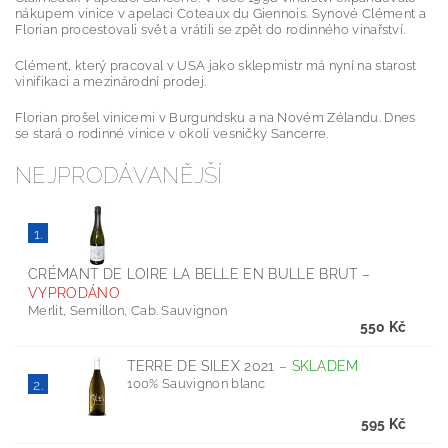
nákupem vinice v apelaci Coteaux du Giennois. Synové Clément a
Florian procestovali svět a vrátili se zpět do rodinného vinařství.
Clément, který pracoval v USA jako sklepmistr má nyní na starost
vinifikaci a mezinárodní prodej.
Florian prošel vinicemi v Burgundsku a na Novém Zélandu. Dnes
se stará o rodinné vinice v okolí vesničky Sancerre.
NEJPRODÁVANĚJŠÍ
1.
CRÉMANT DE LOIRE LA BELLE EN BULLE BRUT
–
VYPRODÁNO
Merlit, Semillon, Cab. Sauvignon
550 Kč
TERRE DE SILEX 2021
–
SKLADEM
100% Sauvignon blanc
2.
595 Kč