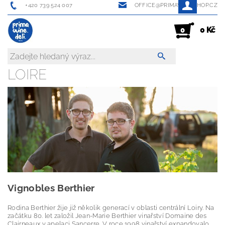
+420 739 524 007
OFFICE@PRIMAWINESHOP.CZ
0 Kč
0
LOIRE
Vignobles Berthier
Rodina Berthier žije již několik generací v oblasti centrální Loiry. Na
začátku 80. let založil Jean-Marie Berthier vinařství Domaine des
Clairneaux v apelaci Sancerre. V roce 1998 vinařství expandovalo