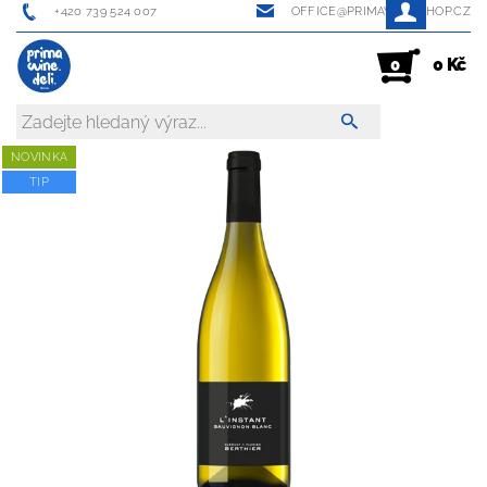
+420 739 524 007
OFFICE@PRIMAWINESHOP.CZ
0 Kč
0
NOVINKA
TIP