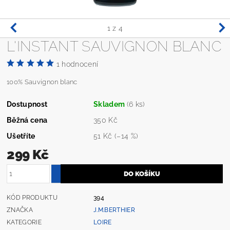
1
z 4
L'INSTANT SAUVIGNON BLANC
1 hodnocení
100% Sauvignon blanc
Dostupnost
Skladem
(6 ks)
Běžná cena
350 Kč
Ušetříte
51 Kč
(–14 %)
299 Kč
KÓD PRODUKTU
394
ZNAČKA
J.M.BERTHIER
KATEGORIE
LOIRE