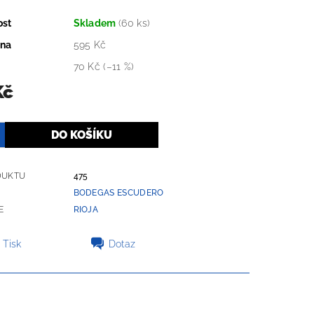
ost
Skladem
(60 ks)
ena
595 Kč
70 Kč
(–11 %)
Kč
DUKTU
475
BODEGAS ESCUDERO
E
RIOJA
Tisk
Dotaz