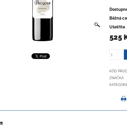
Dostupn
Běžná c
Ušetříte
525 
KÓD PRO
ZNAČKA
KATEGORI
ZE