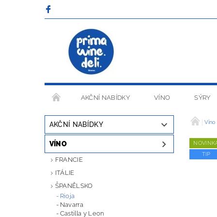
AKČNÍ NABÍDKY
VÍNO
SÝRY
OBCHODNÍ PODMÍNKY
Víno
AKČNÍ NABÍDKY
VÍNO
NOVINK
TIP
FRANCIE
ITÁLIE
ŠPANĚLSKO
Rioja
Navarra
Castilla y Leon