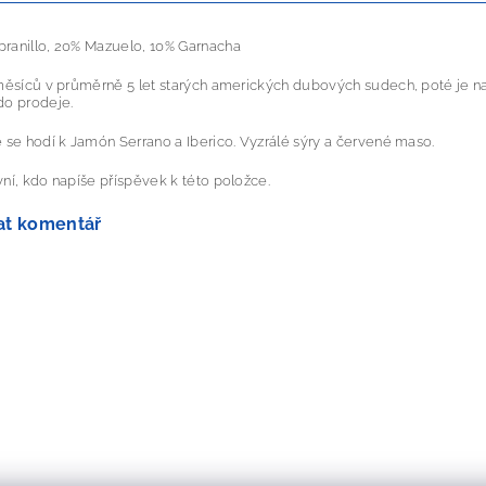
ranil­lo, 20% Mazue­lo, 10% Gar­nacha
měsíců v průměrně 5 let starých amerických dubových sudech, poté je nal
do prodeje.
 se hodí k Jamón Serrano a Iberico. Vyzrálé sýry a červené maso.
ní, kdo napíše příspěvek k této položce.
at komentář