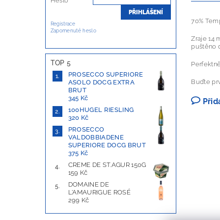
Heslo
70% Tem­p
Registrace
Zapomenuté heslo
Zraje 14 
puštěno 
TOP 5
Perfektně
PROSECCO SUPERIORE
Buďte prv
ASOLO DOCG EXTRA
BRUT
345 Kč
Přid
100HUGEL RIESLING
320 Kč
PROSECCO
VALDOBBIADENE
SUPERIORE DOCG BRUT
375 Kč
CREME DE ST.AGUR 150G
159 Kč
DOMAINE DE
L'AMAURIGUE ROSÉ
299 Kč