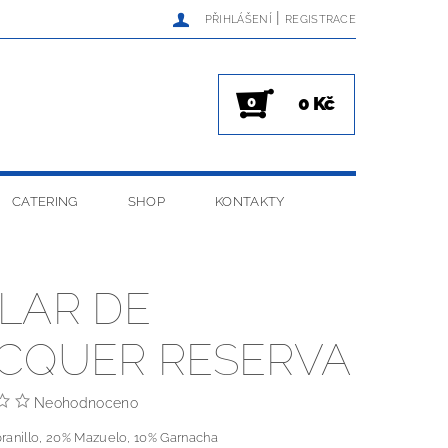
|
PŘIHLÁŠENÍ
REGISTRACE
0 Kč
0
CATERING
SHOP
KONTAKTY
LAR DE
CQUER RESERVA
Neohodnoceno
anil­lo, 20% Mazue­lo, 10% Gar­nacha