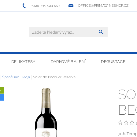
+420 739 524 007
OFFICE@PRIMAWINESHOP.CZ
DELIKATESY
DÁRKOVÉ BALENÍ
DEGUSTACE
Španělsko
Rioja
Solar de Becquer Reserva
SO
A
BE
70% Tem­pr