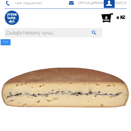
+420 739 524 007
OFFICE@PRIMAWINESHOP.CZ
0 Kč
0
TIP