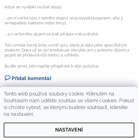
Kdysi se vyráběl na dvě etapy:
- první várka sýru z ranního dojení se posypala popelem, aby ji
nenapadaly bakterie nebo hmyz,
- a z večerního dojení se pak přidala vrstva druhá.
Tak vznikla černá linka uvnitř sýru, která je také jeho specifickým
znakem. Dnes už se sýr produkuje obvykle jen z jednoho dojení a
popel se přidává kvůli tradici a vzhledu.
Buďte první, kdo napíše příspěvek k této položce.
Přidat komentář
Tento web používá soubory cookie. Kliknutím na
Souhlasím nám udělíte souhlas se všemi cookies. Pokud
si chcete vybrat, se kterými budete souhlasit, klikněte
na nastavení.
NASTAVENÍ