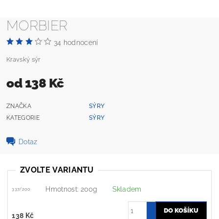
MORBIER
34 hodnocení
Kravský sýr
od 138 Kč
ZNAČKA
SÝRY
KATEGORIE
SÝRY
Dotaz
ZVOLTE VARIANTU
Hmotnost: 200g
Skladem
337/200
138 Kč