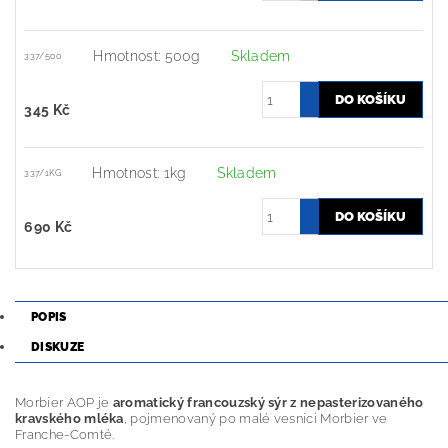
Hmotnost: 500g
Skladem
337/500
345 Kč
Hmotnost: 1kg
Skladem
337/1KG
690 Kč
POPIS
DISKUZE
Morbier AOP je
aromatický francouzský sýr z nepasterizovaného
kravského mléka
, pojmenovaný po malé vesnici Morbier ve
Franche-Comté.