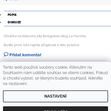
POPIS
DISKUZE
Omáčka na těstoviny alla Bolognese 180g La Favorita
Buďte první, kdo napíše příspěvek k této položce.
Přidat komentář
Tento web používá soubory cookie. Kliknutím na
Souhlasím nám udělíte souhlas se všemi cookies. Pokud
si chcete vybrat, se kterými budete souhlasit, klikněte
na nastavení.
NASTAVENÍ
2026 © PrimaWine Shop, všechna práva vyhrazena