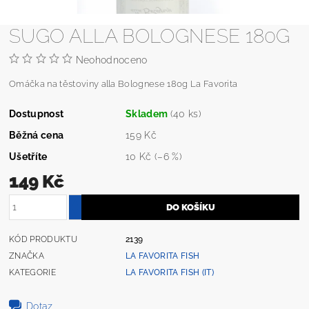
SUGO ALLA BOLOGNESE 180G
Neohodnoceno
Omáčka na těstoviny alla Bolognese 180g La Favorita
Dostupnost
Skladem
(40 ks)
Běžná cena
159 Kč
Ušetříte
10 Kč
(–6 %)
149 Kč
KÓD PRODUKTU
2139
ZNAČKA
LA FAVORITA FISH
KATEGORIE
LA FAVORITA FISH (IT)
Dotaz