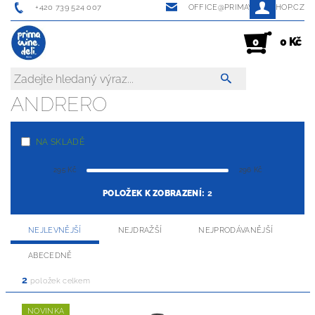
+420 739 524 007
OFFICE@PRIMAWINESHOP.CZ
0 Kč
0
ANDRERO
NA SKLADĚ
295
Kč
296
Kč
POLOŽEK K ZOBRAZENÍ:
2
NEJLEVNĚJŠÍ
NEJDRAŽŠÍ
NEJPRODÁVANĚJŠÍ
ABECEDNĚ
2
položek celkem
NOVINKA