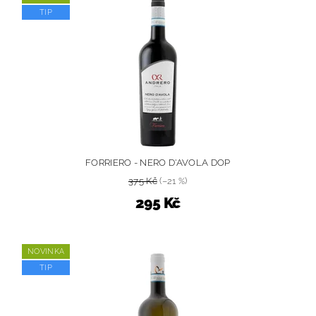
TIP
FORRIERO - NERO D'AVOLA DOP
375 Kč
(–21 %)
295 Kč
NOVINKA
TIP