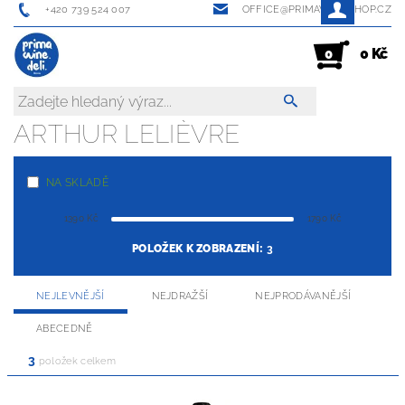
+420 739 524 007
OFFICE@PRIMAWINESHOP.CZ
0 Kč
0
ARTHUR LELIÈVRE
NA SKLADĚ
1390
Kč
1790
Kč
POLOŽEK K ZOBRAZENÍ:
3
NEJLEVNĚJŠÍ
NEJDRAŽŠÍ
NEJPRODÁVANĚJŠÍ
ABECEDNĚ
3
položek celkem