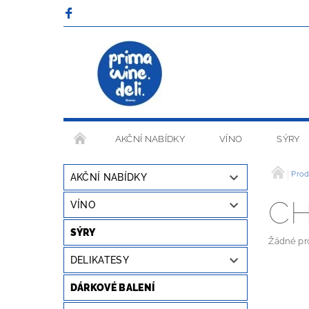
AKČNÍ NABÍDKY
VÍNO
SÝRY
OBCHODNÍ PODMÍNKY
Prod
AKČNÍ NABÍDKY
CH
VÍNO
SÝRY
Žádné pr
DELIKATESY
DÁRKOVÉ BALENÍ