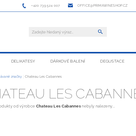
+420 739 524 007
OFFICE@PRIMAWINESHOP.CZ
DELIKATESY
DÁRKOVÉ BALENÍ
DEGUSTACE
ávané značky
Chateau Les Cabannes
ATEAU LES CABANN
odukty od výrobce
Chateau Les Cabannes
nebyly nalezeny....