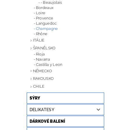
- Beaujolais
Bordeaux
Loire
Provence
Languedoc
Champagne
Rhône
ITÁLIE
ŠPANĚLSKO
Rioja
Navarra
Castilla y Leon
NĚMECKO
RAKOUSKO
CHILE
SÝRY
DELIKATESY
DÁRKOVÉ BALENÍ