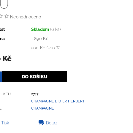
U
Neohodnoceno
ost
Skladem
(6 ks)
ena
1 890 Kč
200 Kč
(–10 %)
0 Kč
DUKTU
2747
CHAMPAGNE DIDIER HERBERT
E
CHAMPAGNE
Tisk
Dotaz