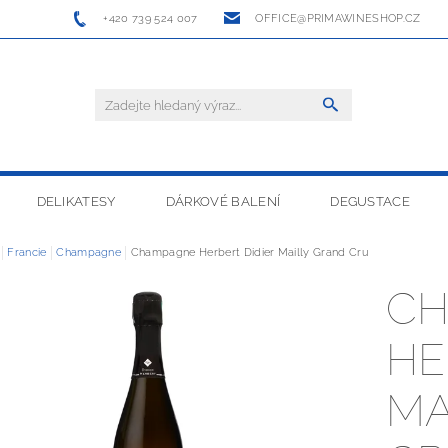
+420 739 524 007
OFFICE@PRIMAWINESHOP.CZ
DELIKATESY
DÁRKOVÉ BALENÍ
DEGUSTACE
Francie
Champagne
Champagne Herbert Didier Mailly Grand Cru
C
HE
MA