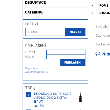
DEGUSTACE
POPIS
CATERING
DISKU
HLEDAT
80% Char
Dávkován
Buďte prv
PŘIHLÁŠENÍ
E-mail
Přid
Heslo
Registrace
Zapomenuté heslo
TOP 5
PROSECCO SUPERIORE
ASOLO DOCG EXTRA
BRUT
345 Kč