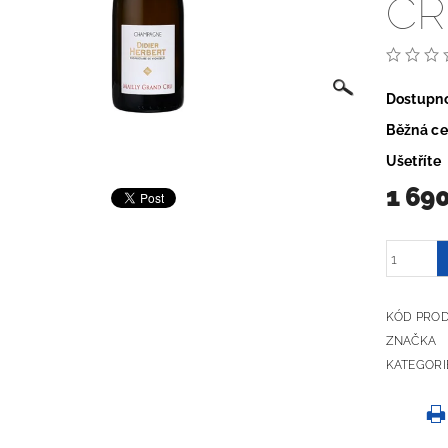
CR
Dostupn
Běžná c
Ušetříte
1 69
KÓD PRO
ZNAČKA
KATEGORI