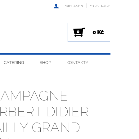
|
PŘIHLÁŠENÍ
REGISTRACE
0 Kč
0
CATERING
SHOP
KONTAKTY
HAMPAGNE
RBERT DIDIER
ILLY GRAND