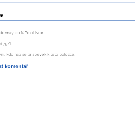
ZE
donnay, 20 % Pinot Noir
í 7g/l
ní, kdo napíše příspěvek k této položce.
at komentář