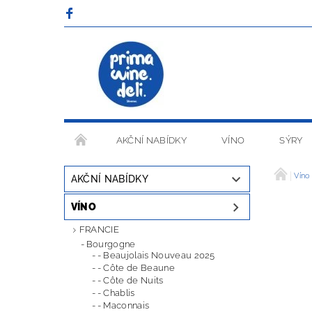
AKČNÍ NABÍDKY
VÍNO
SÝRY
OBCHODNÍ PODMÍNKY
Víno
AKČNÍ NABÍDKY
VÍNO
FRANCIE
Bourgogne
- Beaujolais Nouveau 2025
- Côte de Beaune
- Côte de Nuits
- Chablis
- Maconnais