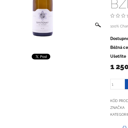
BZ
100% Cha
Dostupn
Běžná c
Ušetříte
1 25
KÓD PRO
ZNAČKA
KATEGORI