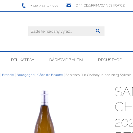
+420 739 524 007
OFFICE@PRIMAWINESHOP.CZ
DELIKATESY
DÁRKOVÉ BALENÍ
DEGUSTACE
Francie
Bourgogne
Côte de Beaune
Santenay "Le Chainey" blanc 2023 Sylvain 
SA
CH
20