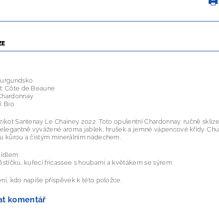
ZE
Burgundsko
t: Côte de Beaune
Chardonnay
: Bio
zikot Santenay Le Chainey 2022. Toto opulentní Chardonnay, ručně skliz
 elegantně vyvážené aroma jablek, hrušek a jemné vápencové křídy. Chu
ou kůrou a čistým minerálním nádechem.
jídlem
ěstíčku, kuřecí fricassee s houbami a květákem se sýrem
ní, kdo napíše příspěvek k této položce.
at komentář