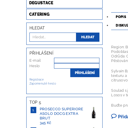
DEGUSTACE
CATERING
POPIS
DISKU
HLEDAT
Region: 
Podoblas
PŘIHLÁŠENÍ
Odrůda: 
E-mail
Pěstování
Heslo
Sylvain B
texturu a
Registrace
citrusov
Zapomenuté heslo
Soulad s 
Losos v t
TOP 5
Buďte prv
PROSECCO SUPERIORE
ASOLO DOCG EXTRA
Přid
BRUT
345 Kč