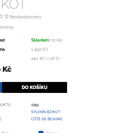
IKOT
Neohodnoceno
rdonnay
ost
Skladem
(12 ks)
ena
1 490 Kč
240 Kč
(–16 %)
0 Kč
DUKTU
2749
SYLVAIN BZIKOT
E
CÔTE DE BEAUNE