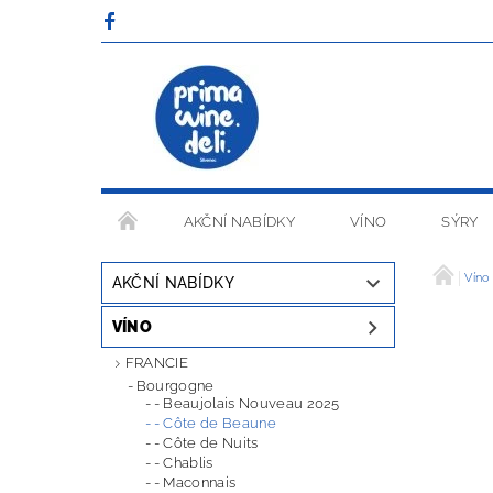
AKČNÍ NABÍDKY
VÍNO
SÝRY
OBCHODNÍ PODMÍNKY
Víno
AKČNÍ NABÍDKY
VÍNO
FRANCIE
Bourgogne
- Beaujolais Nouveau 2025
- Côte de Beaune
- Côte de Nuits
- Chablis
- Maconnais