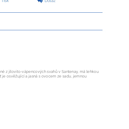
Tisk
Dotaz
ené z jílovito-vápencových svahů v Santenay, má lehkou
ť je osvěžující a jasná s ovocem ze sadu, jemnou