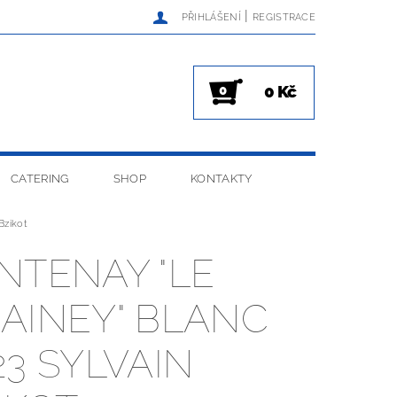
|
PŘIHLÁŠENÍ
REGISTRACE
0 Kč
0
CATERING
SHOP
KONTAKTY
Bzikot
NTENAY "LE
AINEY" BLANC
23 SYLVAIN