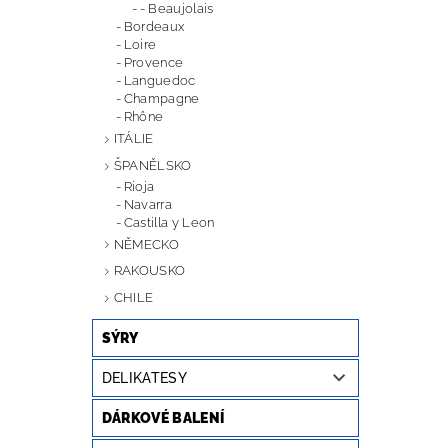
- Beaujolais
Bordeaux
Loire
Provence
Languedoc
Champagne
Rhône
ITÁLIE
ŠPANĚLSKO
Rioja
Navarra
Castilla y Leon
NĚMECKO
RAKOUSKO
CHILE
SÝRY
DELIKATESY
DÁRKOVÉ BALENÍ