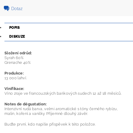
Dotaz
POPIS
DISKUZE
Složení odrůd:
Syrah 60%
Grenache 40%
Produkce:
13 000 lahví.
Vinifikace:
Víno zraje ve francouzských barikových sudech 12 až 18 měsíců.
Notes de dégustation:
Intenzivní rudá barva, velmi aromatické s tóny černého rybízu,
malin, koření a vanilky. Příjemné dlouhý závěr.
Buďte první, kdo napíše příspěvek k této položce.