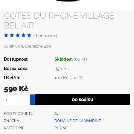
COTES DU RHONE VILLAGE
BEL AIR
1 hodnocení
Syrah 60%, Grenache 40%
Dostupnost
Skladem
(66 ks)
Běžná cena
690 Kč
Ušetříte
100 Kč
(–14 %)
590 Kč
KÓD PRODUKTU
67
ZNAČKA
DOMAINE DE L'AMANDINE
KATEGORIE
RHÔNE