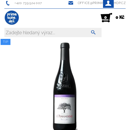
+420 739 524 007
OFFICE@PRIMAWINESHOP.CZ
0 Kč
0
TIP