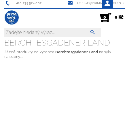
+420 739 524 007
OFFICE@PRIMAWINESHOP.CZ
0 Kč
0
BERCHTESGADENER LAND
Žádné produkty od výrobce
Berchtesgadener Land
nebyly
nalezeny....