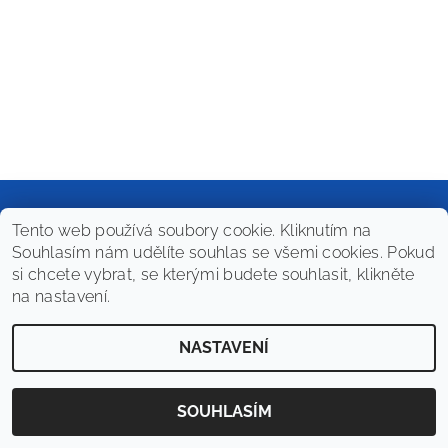
Tento web používá soubory cookie. Kliknutím na
Souhlasím nám udělíte souhlas se všemi cookies. Pokud
2026 © PrimaWine Shop, všechna práva vyhrazena
si chcete vybrat, se kterými budete souhlasit, klikněte
Vytvořil Shoptet
na nastavení.
NASTAVENÍ
SOUHLASÍM